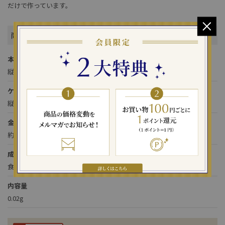
だけで作っています。
商品詳細
本体サイズ
縦90×横90×厚み20(㎜)
ケースサイズ
縦50×横30×厚み10(㎜)
金箔サイズ
約1㎜角
成分
食用金箔(金95.09%、銀4.9%)
内容量
0.02g