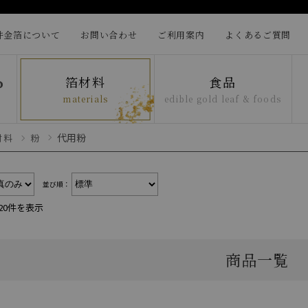
井金箔について
お問い合わせ
ご利用案内
よくあるご質問
箔材料
食品
materials
edible gold leaf & foods
代用粉
材料
粉
並び順：
20件を表示
商品一覧