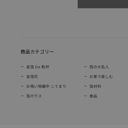
商品カテゴリー
金箔 De 乾杯
箔のせ名人
金箔花
お家で楽しむ
お吸い物最中 こてまり
箔材料
箔ガラス
食品