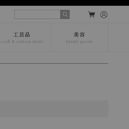
工芸品
美容
craft & custom made
beauty goods