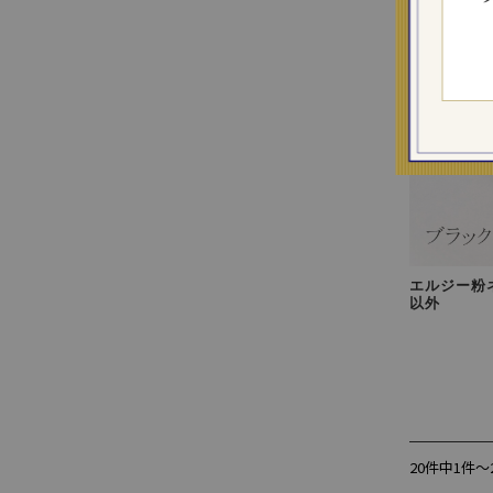
エルジー粉ネオ
以外
20件中1件～