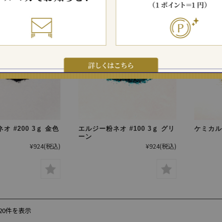
 #200 3ｇ 金色
エルジー粉ネオ #100 3ｇ グリ
ケミカル
ーン
¥924
(税込)
¥924
(税込)
20件を表示