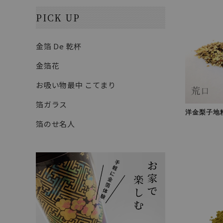
PICK UP
金箔 De 乾杯
金箔花
お吸い物最中 こてまり
箔ガラス
洋金梨子地
箔のせ名人