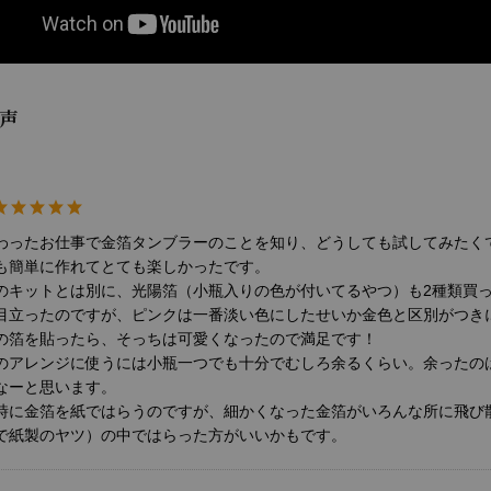
声
わったお仕事で金箔タンブラーのことを知り、どうしても試してみたく
も簡単に作れてとても楽しかったです。
のキットとは別に、光陽箔（小瓶入りの色が付いてるやつ）も2種類買
目立ったのですが、ピンクは一番淡い色にしたせいか金色と区別がつき
の箔を貼ったら、そっちは可愛くなったので満足です！
のアレンジに使うには小瓶一つでも十分でむしろ余るくらい。余ったの
なーと思います。
時に金箔を紙ではらうのですが、細かくなった金箔がいろんな所に飛び
で紙製のヤツ）の中ではらった方がいいかもです。