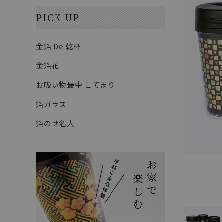
PICK UP
金箔 De 乾杯
金箔花
お吸い物最中 こてまり
箔ガラス
箔のせ名人