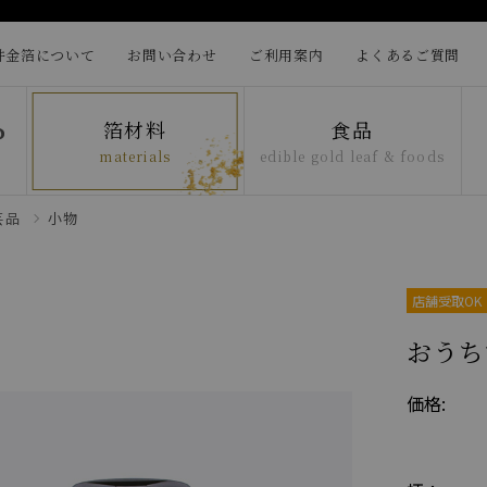
井金箔について
お問い合わせ
ご利用案内
よくあるご質問
箔材料
食品
materials
edible gold leaf & foods
芸品
小物
店舗受取OK
おうち
価格: