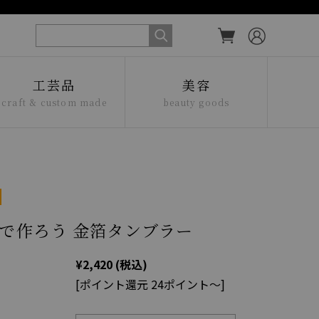
工芸品
美容
craft & custom made
beauty goods
で作ろう 金箔タンブラー
¥2,420
(税込)
[ポイント還元 24ポイント～]