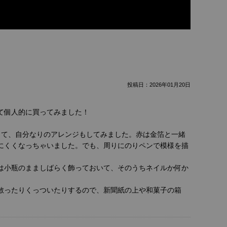
投稿日：
2026年01月20日
て個人的に買ってみました！
って、自分なりのアレンジもしてみました。赤は金箔と一緒
にくくなっちゃいました。でも、周りにのりペンで模様を描
は小瓶のまましばらく飾っておいて、そのうちネイルか何か
散ったりくっついたりするので、新聞紙の上や和菓子の箱