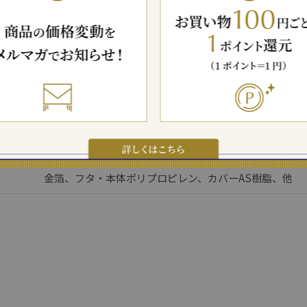
・箔シート×2
・光陽箔×3色
・のりペン×1
・箔払い紙×1
A、B、C
サイズ
直径82×高さ142(㎜)
350ml
金箔、フタ・本体ポリプロピレン、カバーAS樹脂、他