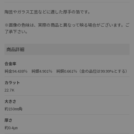
陶芸やガラス工芸などに適した厚手の箔です。
※画像の色味は、実際の商品と異なって映る場合がございます。ご
了承下さい。
商品詳細
合金率
純金94.438％ 純銀4.901％ 純銅0.661％（金の品位は99.99%とする）
カラット
22.7K
大きさ
約150㎜角
厚さ
約0.4㎛