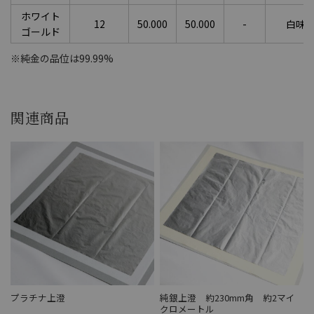
ホワイト
12
50.000
50.000
-
白味
ゴールド
※純金の品位は99.99%
関連商品
プラチナ上澄
純銀上澄 約230mm角 約2マイ
クロメートル