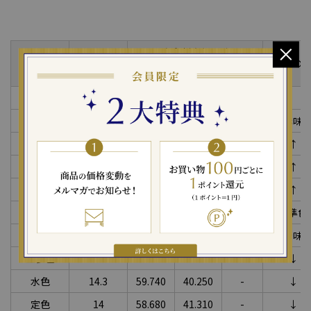
合金割合(wt%)
金の純度
種類
金箔の
(K)
純金
純銀
純銅
純金
24
100
-
-
五毛色
23.7
98.912
0.495
0.593
赤味
一号色
23.4
97.666
1.357
0.977
↑
二号色
23.2
96.721
2.602
0.677
↑
三号色
23
95.795
3.535
0.670
↑
四号色
22.7
94.438
4.901
0.661
標準色
仲色
21.8
90.900
9.090
-
青味
三歩色
18.1
75.534
24.466
-
↓
水色
14.3
59.740
40.250
-
↓
定色
14
58.680
41.310
-
↓