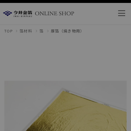
TOP
箔材料
箔
厚箔（焼き物用）