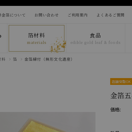
井金箔について
お問い合わせ
ご利用案内
よくあるご質問
箔材料
食品
materials
edible gold leaf & foods
材料
箔
金箔縁付（無形文化遺産）
店舗受取OK
金箔五
価格: