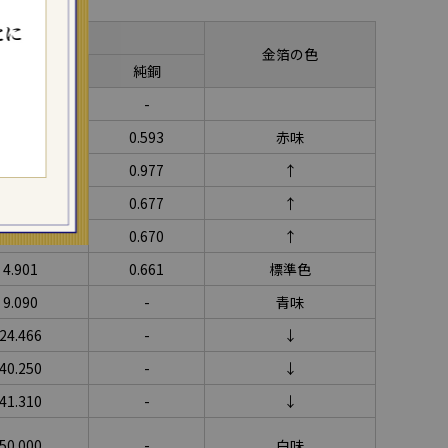
合(wt%)
金箔の色
純銀
純銅
-
-
0.495
0.593
赤味
1.357
0.977
↑
2.602
0.677
↑
3.535
0.670
↑
4.901
0.661
標準色
9.090
-
青味
24.466
-
↓
40.250
-
↓
41.310
-
↓
50.000
-
白味