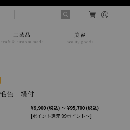
工芸品
美容
craft & custom made
beauty goods
毛色 縁付
¥9,900
(税込)
～
¥95,700
(税込)
[ポイント還元 99ポイント～]