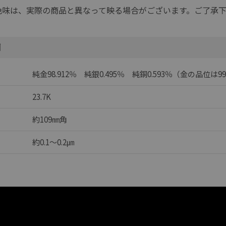
色味は、実際の商品と異なって映る場合がございます。ご了承
細
純金98.912％ 純銀0.495％ 純銅0.593％（金の品位は9
23.7K
約109㎜角
約0.1～0.2㎛