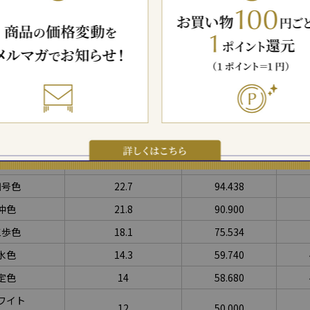
合金割
金の純度
種類
(K)
純金
純金
24
100
五毛色
23.7
98.912
一号色
23.4
97.666
二号色
23.2
96.721
三号色
23
95.795
四号色
22.7
94.438
仲色
21.8
90.900
三歩色
18.1
75.534
水色
14.3
59.740
定色
14
58.680
ワイト
12
50.000