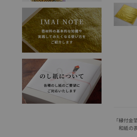
「縁付金
和紙の表