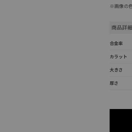
※画像の
商品詳
合金率
カラット
大きさ
厚さ