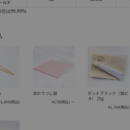
ールド
位は99.99%
品
m
あかうつし紙
ゼットブラック（箔ピ
タ） 25g
¥1,650
(税込)
¥176
(税込)
～
¥1,760
(税込)