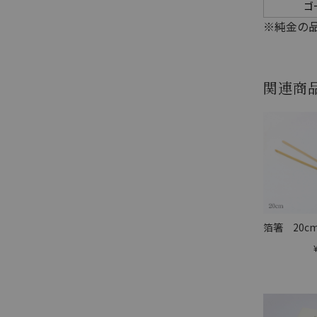
ゴ
※純金の品
関連商
箔箸 20c