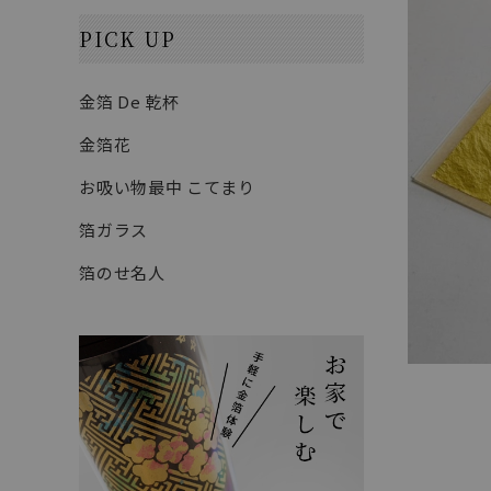
PICK UP
金箔 De 乾杯
金箔花
お吸い物最中 こてまり
箔ガラス
箔のせ名人