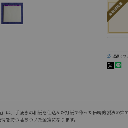
返品につ
箔」は、手漉きの和紙を仕込んだ打紙で作った伝統的製法の箔
情を持つ落ちついた金箔になります。